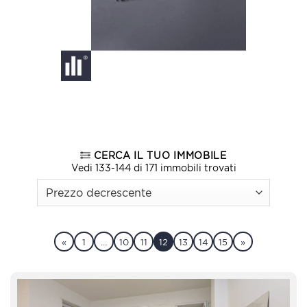
CERCA IL TUO IMMOBILE
Vedi 133-144 di 171 immobili trovati
«
1
…
10
11
12
13
14
15
»