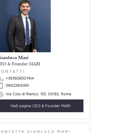
ianluca Mari
EO & Founder MARI
CONTATTI
+393928507414
0662284290
Via Cola di Rienzo, 133, 00192, Roma
Vedi pagina
CEO & Founder MARI
CONTATTA GIANLUCA MARI