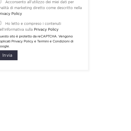
Acconsento all’utilizzo dei miei dati per
inalità di marketing diretto come descritto nella
rivacy Policy
Ho letto e compreso i contenuti
ell’informativa sulla
Privacy Policy
uesto sito è protetto da reCAPTCHA. Vengono
pplicati
Privacy Policy
e
Termini e Condizioni
di
oogle.
Invia