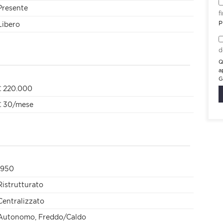
Presente
f
P
Libero
d
Q
a
G
€ 220.000
€ 30/mese
1950
Ristrutturato
Centralizzato
Autonomo, Freddo/Caldo