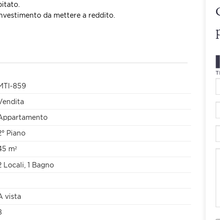
itato.
nvestimento da mettere a reddito.
MTI-859
Vendita
Appartamento
2° Piano
45 m²
2 Locali, 1 Bagno
A vista
8