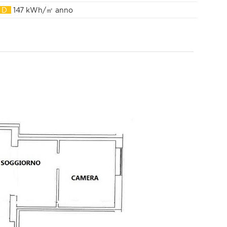
D
147 kWh/㎡ anno