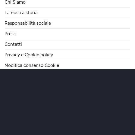
Chi Siamo
La nostra storia
Responsabilità sociale
Press
Contatti
Privacy e Cookie policy
Modifica consenso Cookie
TELEFONO
+39 06 62284290
E-MAIL
info@mariteamimmobiliare.it
INDIRIZZO
Via Cola di Rienzo, 133 – 00192 Roma – IT