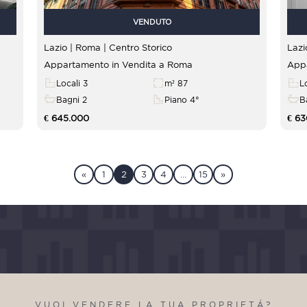
VENDUTO
Lazio | Roma |
Centro Storico
Appartamento in Vendita a Roma
Appa
Locali 3
m² 87
L
Bagni 2
Piano 4°
B
€ 645.000
€ 6
«
1
2
3
4
…
15
»
VUOI VENDERE LA TUA PROPRIETÁ?