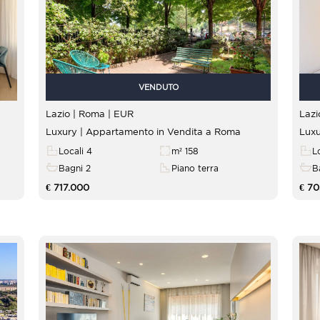
VENDUTO
Lazio | Roma |
EUR
Luxury | Appartamento in Vendita a Roma
Luxu
Locali 4
m² 158
L
Bagni 2
Piano terra
B
€ 717.000
€ 7