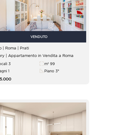
VENDUTO
Lazio | Roma |
Prati
ry | Appartamento in Vendita a Roma
ocali 3
m² 99
agni 1
Piano 3°
05.000