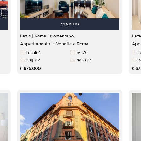
VENDUTO
Lazio | Roma |
Nomentano
Appartamento in Vendita a Roma
Appa
Locali 4
m² 170
L
Bagni 2
Piano 3°
B
€ 675.000
€ 67