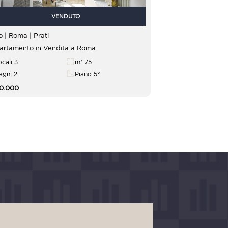
VENDUTO
Lazio | Roma |
Prati
rtamento in Vendita a Roma
ocali 3
m² 75
agni 2
Piano 5°
30.000