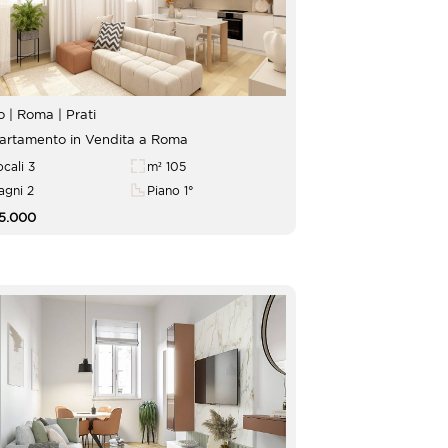
Lazio | Roma |
Prati
rtamento in Vendita a Roma
ocali 3
m² 105
agni 2
Piano 1°
5.000