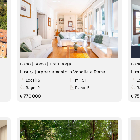
Lazio | Roma |
Prati Borgo
Luxury | Appartamento in Vendita a Roma
Luxu
Locali 5
m² 151
L
Bagni 2
Piano 1°
B
€ 770.000
€ 75