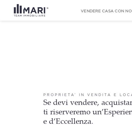
to
content
VENDERE CASA CON NO
PROPRIETA’ IN VENDITA E LO
Se devi vendere, acquistar
ti riserveremo un’Esperie
e d’Eccellenza.