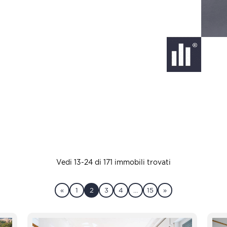
Vedi 13-24 di 171 immobili trovati
«
1
2
3
4
…
15
»