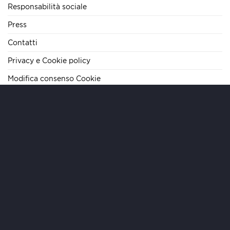
Responsabilità sociale
Press
Contatti
Privacy e Cookie policy
Modifica consenso Cookie
TELEFONO
+39 06 62284290
E-MAIL
info@mariteamimmobiliare.it
INDIRIZZO
Via Cola di Rienzo, 133 – 00192 Roma – IT
ORARI
Lun/Ven 09:00-19:00 | Sab 09:00-13:00