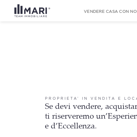
to
content
VENDERE CASA CON NO
PROPRIETA’ IN VENDITA E LO
Se devi vendere, acquistar
ti riserveremo un’Esperie
e d’Eccellenza.