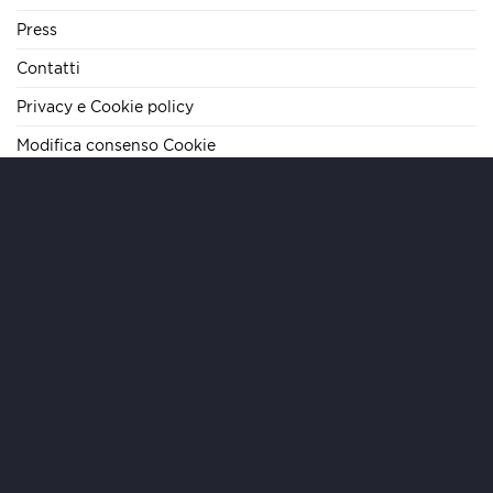
Press
Contatti
Privacy e Cookie policy
Modifica consenso Cookie
TELEFONO
+39 06 62284290
E-MAIL
info@mariteamimmobiliare.it
INDIRIZZO
Via Cola di Rienzo, 133 – 00192 Roma – IT
ORARI
Lun/Ven 09:00-19:00 | Sab 09:00-13:00