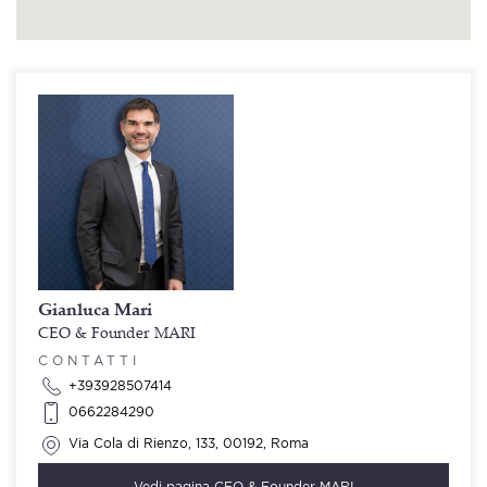
Gianluca Mari
CEO & Founder MARI
CONTATTI
+393928507414
0662284290
Via Cola di Rienzo, 133, 00192, Roma
Vedi pagina
CEO & Founder MARI