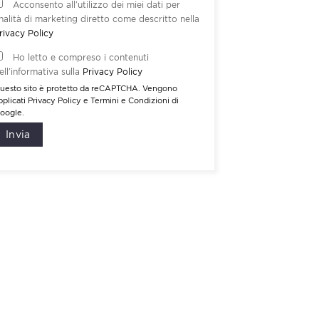
Acconsento all’utilizzo dei miei dati per
inalità di marketing diretto come descritto nella
rivacy Policy
Ho letto e compreso i contenuti
ell’informativa sulla
Privacy Policy
uesto sito è protetto da reCAPTCHA. Vengono
pplicati
Privacy Policy
e
Termini e Condizioni
di
oogle.
Invia