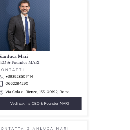
ianluca Mari
EO & Founder MARI
CONTATTI
+393928507414
0662284290
Via Cola di Rienzo, 133, 00192, Roma
Vedi pagina
CEO & Founder MARI
CONTATTA GIANLUCA MARI