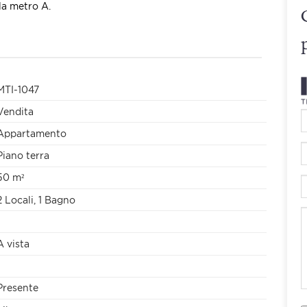
lla metro A.
MTI-1047
Vendita
Appartamento
Piano terra
50 m²
2 Locali, 1 Bagno
A vista
Presente