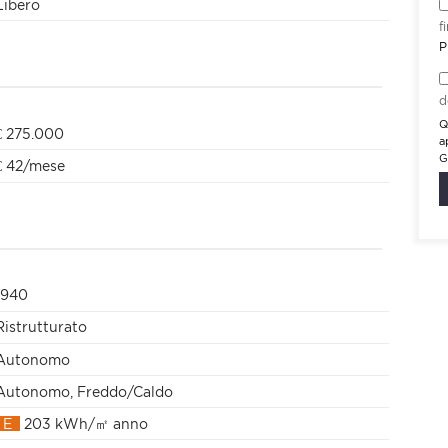
Libero
f
P
d
Q
€ 275.000
a
G
€ 42/mese
1940
Ristrutturato
Autonomo
Autonomo, Freddo/Caldo
E
203 kWh/㎡ anno