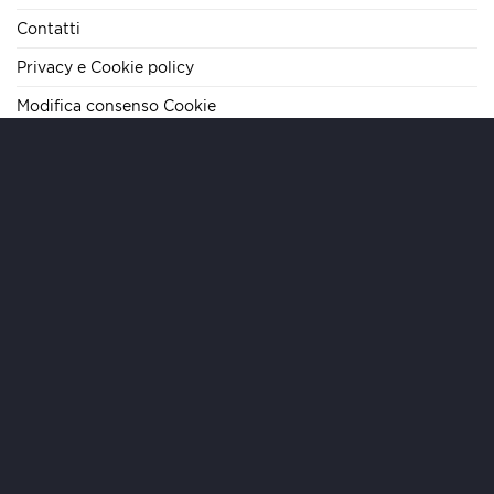
Contatti
Privacy e Cookie policy
Modifica consenso Cookie
TELEFONO
+39 06 62284290
E-MAIL
info@mariteamimmobiliare.it
INDIRIZZO
Via Cola di Rienzo, 133 – 00192 Roma – IT
ORARI
Lun/Ven 09:00-19:00 | Sab 09:00-13:00
Copyright 2026 ©
MARI Team Immobiliare
- MTI S.r.l. - Sede
Legale: Via Paolo Emilio 20, 00192 Roma - REA RM-1632005 -