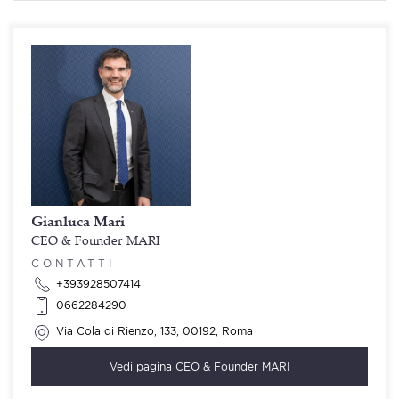
Gianluca Mari
CEO & Founder MARI
CONTATTI
+393928507414
0662284290
Via Cola di Rienzo, 133, 00192, Roma
Vedi pagina
CEO & Founder MARI