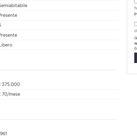
Semiabitabile
f
P
Presente
5
d
Presente
Q
a
Libero
G
€ 375.000
€ 70/mese
1961