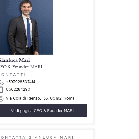
ianluca Mari
EO & Founder MARI
CONTATTI
+393928507414
0662284290
Via Cola di Rienzo, 133, 00192, Roma
Vedi pagina
CEO & Founder MARI
CONTATTA GIANLUCA MARI