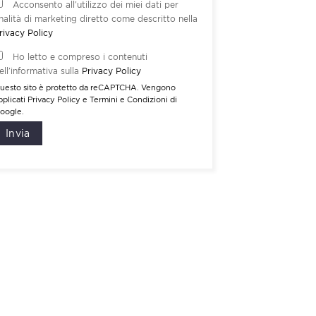
Acconsento all’utilizzo dei miei dati per
inalità di marketing diretto come descritto nella
rivacy Policy
Ho letto e compreso i contenuti
ell’informativa sulla
Privacy Policy
uesto sito è protetto da reCAPTCHA. Vengono
pplicati
Privacy Policy
e
Termini e Condizioni
di
oogle.
Invia