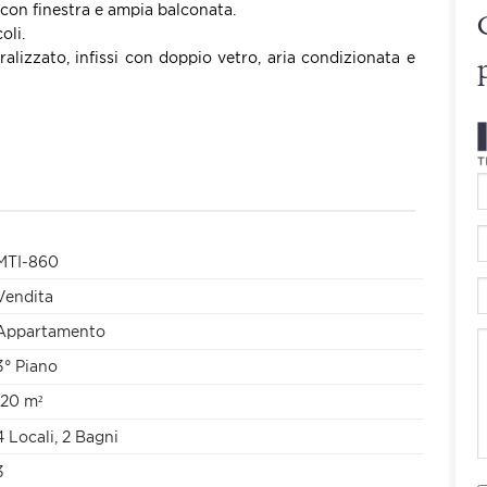
con finestra e ampia balconata.
oli.
alizzato, infissi con doppio vetro, aria condizionata e
MTI-860
Vendita
Appartamento
3° Piano
120 m²
4 Locali, 2 Bagni
3