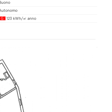
Buono
Autonomo
G
123 kWh/㎡ anno