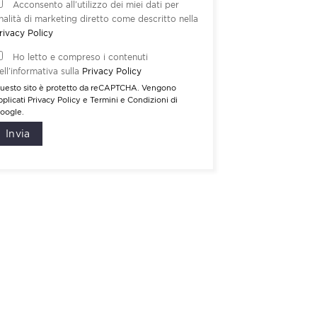
Acconsento all’utilizzo dei miei dati per
inalità di marketing diretto come descritto nella
rivacy Policy
Ho letto e compreso i contenuti
ell’informativa sulla
Privacy Policy
uesto sito è protetto da reCAPTCHA. Vengono
pplicati
Privacy Policy
e
Termini e Condizioni
di
oogle.
Invia