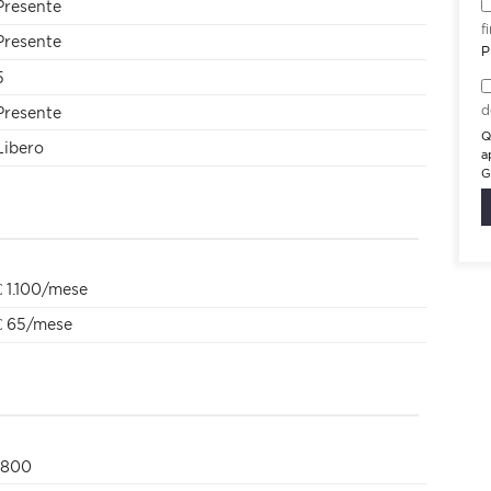
Presente
f
Presente
P
5
d
Presente
Q
Libero
a
G
€ 1.100/mese
€ 65/mese
1800