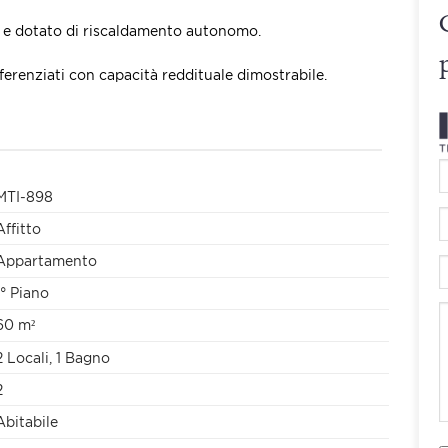
e dotato di riscaldamento autonomo.
erenziati con capacità reddituale dimostrabile.
MTI-898
Affitto
Appartamento
1° Piano
60 m²
2 Locali, 1 Bagno
2
Abitabile