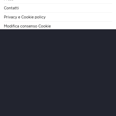
Contatti
Privacy e Cookie policy
Modifica consenso Cookie
TELEFONO
+39 06 62284290
E-MAIL
info@mariteamimmobiliare.it
INDIRIZZO
Via Cola di Rienzo, 133 – 00192 Roma – IT
ORARI
Lun/Ven 09:00-19:00 | Sab 09:00-13:00
Copyright 2026 ©
MARI Team Immobiliare
- MTI S.r.l. - Sede