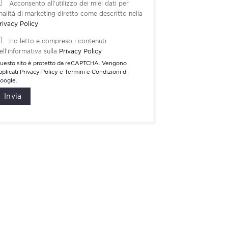
Acconsento all’utilizzo dei miei dati per
inalità di marketing diretto come descritto nella
rivacy Policy
Ho letto e compreso i contenuti
ell’informativa sulla
Privacy Policy
uesto sito è protetto da reCAPTCHA. Vengono
pplicati
Privacy Policy
e
Termini e Condizioni
di
oogle.
Invia