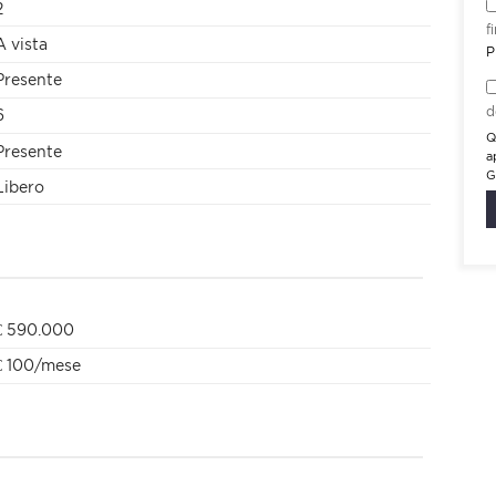
2
f
A vista
P
Presente
d
6
Q
Presente
a
G
Libero
€ 590.000
€ 100/mese