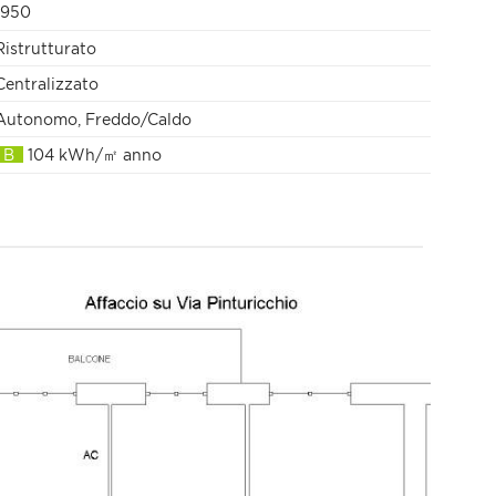
1950
Ristrutturato
Centralizzato
Autonomo, Freddo/Caldo
B
104 kWh/㎡ anno