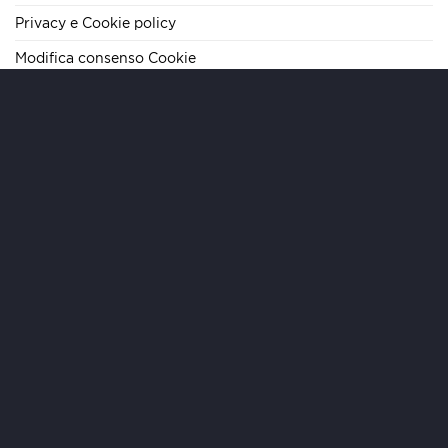
Privacy e Cookie policy
Modifica consenso Cookie
TELEFONO
+39 06 62284290
E-MAIL
info@mariteamimmobiliare.it
INDIRIZZO
Via Cola di Rienzo, 133 – 00192 Roma – IT
ORARI
Lun/Ven 09:00-19:00 | Sab 09:00-13:00
Copyright 2026 ©
MARI Team Immobiliare
- MTI S.r.l. - Sede
Legale: Via Paolo Emilio 20, 00192 Roma - REA RM-1632005 -
C.F./P.IVA 16061431009 – Capitale sociale 15.000,00€ ~ Made