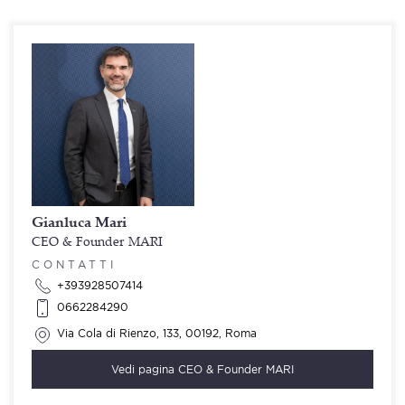
Gianluca Mari
CEO & Founder MARI
CONTATTI
+393928507414
0662284290
Via Cola di Rienzo, 133, 00192, Roma
Vedi pagina
CEO & Founder MARI