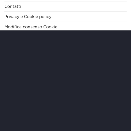
Contatti
Privacy e Cookie policy
Modifica consenso Cookie
TELEFONO
+39 06 62284290
E-MAIL
info@mariteamimmobiliare.it
INDIRIZZO
Via Cola di Rienzo, 133 – 00192 Roma – IT
ORARI
Lun/Ven 09:00-19:00 | Sab 09:00-13:00
Copyright 2026 ©
MARI Team Immobiliare
- MTI S.r.l. - Sede
Legale: Via Paolo Emilio 20, 00192 Roma - REA RM-1632005 -