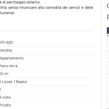
à di parcheggio esterno.
lità senza rinunciare alla comodità dei servizi e delle
ttunense.
MTI-920
Vendita
Appartamento
Piano terra
65 m²
3 Locali, 1 Bagno
2
A vista
Privato