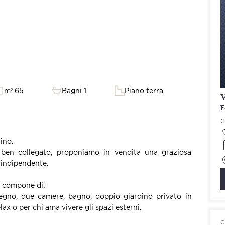
m² 65
Bagni 1
Piano terra
V
F
ino.
e ben collegato, proponiamo in vendita una graziosa
-indipendente.
i compone di:
egno, due camere, bagno, doppio giardino privato in
ax o per chi ama vivere gli spazi esterni.