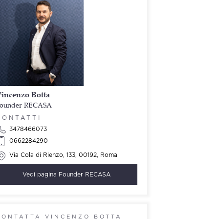
incenzo Botta
ounder RECASA
CONTATTI
3478466073
0662284290
Via Cola di Rienzo, 133, 00192, Roma
Vedi pagina
Founder RECASA
CONTATTA VINCENZO BOTTA