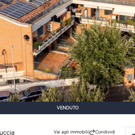
VENDUTO
uccia
Vai agli immobili
|
Condividi