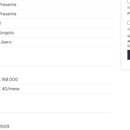
Presente
f
P
Presente
2
d
Singolo
Q
a
Libero
G
€ 168.000
€ 40/mese
2009