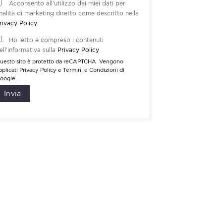
Acconsento all’utilizzo dei miei dati per
inalità di marketing diretto come descritto nella
rivacy Policy
Ho letto e compreso i contenuti
ell’informativa sulla
Privacy Policy
uesto sito è protetto da reCAPTCHA. Vengono
pplicati
Privacy Policy
e
Termini e Condizioni
di
oogle.
Invia