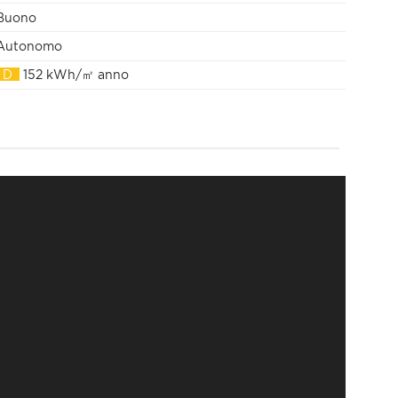
Buono
Autonomo
D
152 kWh/㎡ anno