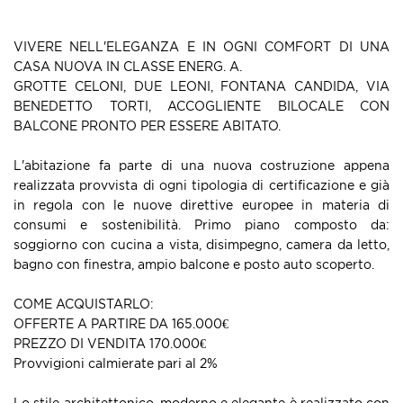
VIVERE NELL'ELEGANZA E IN OGNI COMFORT DI UNA
CASA NUOVA IN CLASSE ENERG. A.
GROTTE CELONI, DUE LEONI, FONTANA CANDIDA, VIA
BENEDETTO TORTI, ACCOGLIENTE BILOCALE CON
BALCONE PRONTO PER ESSERE ABITATO.
L'abitazione fa parte di una nuova costruzione appena
realizzata provvista di ogni tipologia di certificazione e già
in regola con le nuove direttive europee in materia di
consumi e sostenibilità. Primo piano composto da:
soggiorno con cucina a vista, disimpegno, camera da letto,
bagno con finestra, ampio balcone e posto auto scoperto.
COME ACQUISTARLO:
OFFERTE A PARTIRE DA 165.000€
PREZZO DI VENDITA 170.000€
Provvigioni calmierate pari al 2%
Lo stile architettonico, moderno e elegante è realizzato con