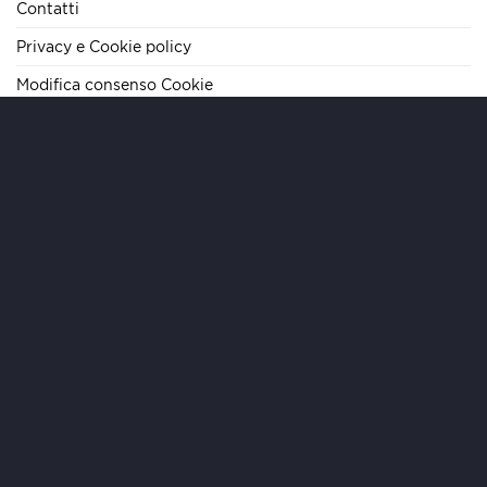
Contatti
Privacy e Cookie policy
Modifica consenso Cookie
TELEFONO
+39 06 62284290
E-MAIL
info@mariteamimmobiliare.it
INDIRIZZO
Via Cola di Rienzo, 133 – 00192 Roma – IT
ORARI
Lun/Ven 09:00-19:00 | Sab 09:00-13:00
Copyright 2026 ©
MARI Team Immobiliare
- MTI S.r.l. - Sede
Legale: Via Paolo Emilio 20, 00192 Roma - REA RM-1632005 -