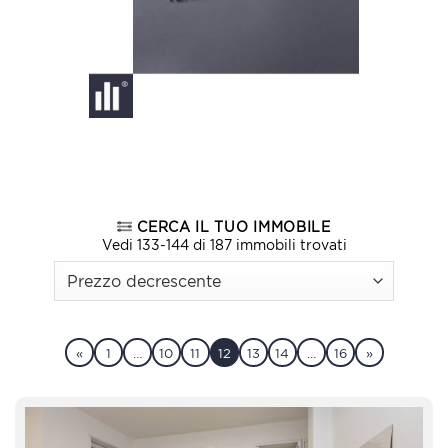
CERCA IL TUO IMMOBILE
Vedi 133-144 di 187 immobili trovati
«
1
…
10
11
12
13
14
…
16
»