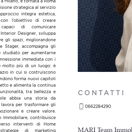
n a Milano, è tornata a Roma
sione strategica al servizio
approccio integra estetica,
 con l’obiettivo di creare
 capaci di comunicare
nterior Designer, sviluppa
ive gli spazi, migliorandone
e Stager, accompagna gli
ne studiato per aumentarne
connessione immediata con i
 è molto più di un luogo: è
azio in cui si costruiscono
endono forma nuovi capitoli
etto e alimenta la continua
CONTATTI
unzionalità, tra bellezza e
ile abbia una storia da
lavora per trasformare gli
0662284290
mozionare e creare valore.
Immobiliare, contribuisce
averso interventi di Home
MARI Team Immob
strategie di marketing