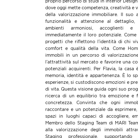
proprio percorso di studi in Interior Desig
dove oggi mette competenza, creatività e vi
della valorizzazione immobiliare. Il suo 
funzionalità e attenzione al dettaglio,
ambienti armoniosi, accoglienti e
immediatamente il loro potenziale. Come I
progetti che riflettono l’identità di chi v
comfort e qualità della vita. Come Hom
immobili in un percorso di valorizzazio
l’attrattività sul mercato e favorire una 
potenziali acquirenti. Per Flavia, la casa
memoria, identità e appartenenza. È lo sp
esperienze, si custodiscono emozioni e pr
di vita. Questa visione guida ogni suo prog
ricerca di un equilibrio tra emozione e f
concretezza. Convinta che ogni immob
raccontare e un potenziale da esprimere, 
spazi in luoghi capaci di accogliere, e
Membro dello Staging Team di MARI Team 
alla valorizzazione degli immobili attr
Staging professionale, supportando 